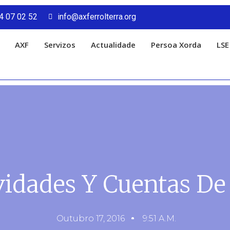
4 07 02 52
info@axferrolterra.org
AXF
Servizos
Actualidade
Persoa Xorda
LSE
vidades Y Cuentas De
Outubro 17, 2016
9:51 A.m.