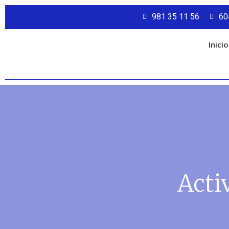
981 35 11 56
60
Inicio
Acti