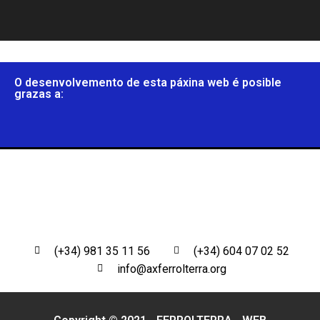
O desenvolvemento de esta páxina web é posible
grazas a:
(+34) 981 35 11 56
(+34) 604 07 02 52
info@axferrolterra.org