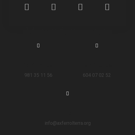
Máis información
Chámanos
Escríbenos
981 35 11 56
604 07 02 52
Email
info@axferrolterra.org