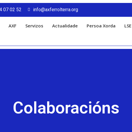
4 07 02 52
info@axferrolterra.org
AXF
Servizos
Actualidade
Persoa Xorda
LSE
Colaboracións