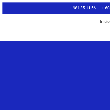
981 35 11 56
60
Inicio