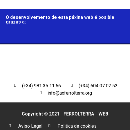
O desenvolvemento de esta páxina web é posible
grazas a:
(+34) 981 35 11 56
(+34) 604 07 02 52
info@axferrolterra.org
Copyright © 2021 - FERROLTERRA -
WEB
Aviso Legal
Politica de cookies