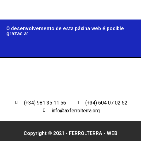
O desenvolvemento de esta páxina web é posible
grazas a:
(+34) 981 35 11 56
(+34) 604 07 02 52
info@axferrolterra.org
Copyright © 2021 - FERROLTERRA -
WEB